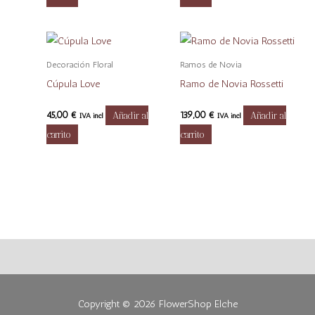
Decoración Floral
Ramos de Novia
Cúpula Love
Ramo de Novia Rossetti
45,00
€
Añadir al
139,00
€
Añadir al
IVA incl
IVA incl
carrito
carrito
Copyright © 2026
FlowerShop Elche