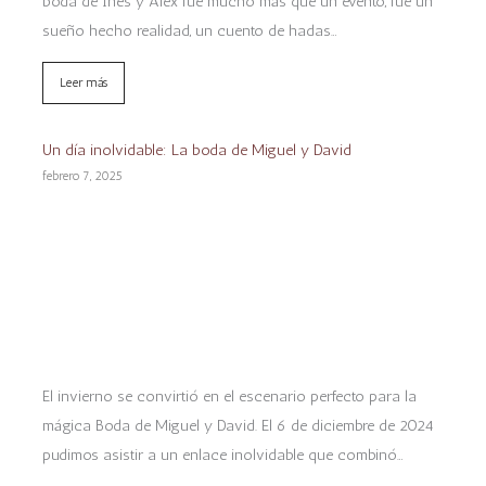
boda de Inés y Alex fue mucho más que un evento, fue un
sueño hecho realidad, un cuento de hadas…
Leer más
Un día inolvidable: La boda de Miguel y David
febrero 7, 2025
El invierno se convirtió en el escenario perfecto para la
mágica Boda de Miguel y David. El 6 de diciembre de 2024
pudimos asistir a un enlace inolvidable que combinó…