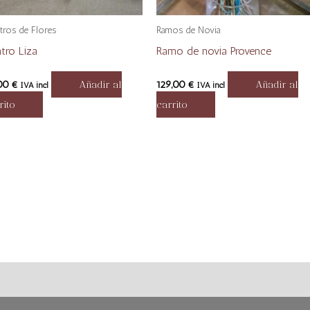
tros de Flores
Ramos de Novia
tro Liza
Ramo de novia Provence
,00
€
Añadir al
129,00
€
Añadir al
IVA incl
IVA incl
rito
carrito