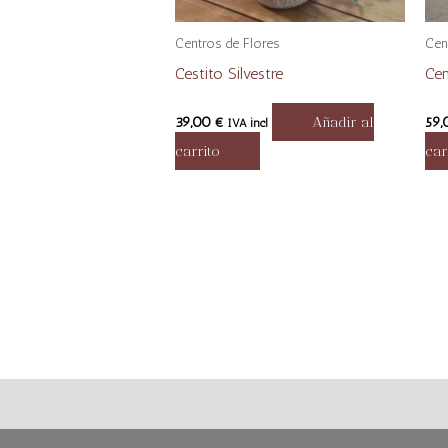
Centros de Flores
Cen
Cestito Silvestre
Cen
39,00
€
Añadir al
59
IVA incl
carrito
car