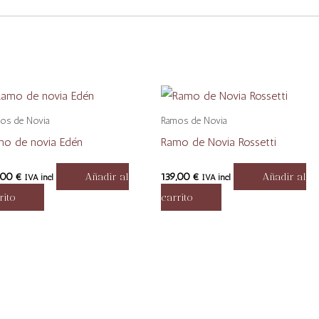
os de Novia
Ramos de Novia
o de novia Edén
Ramo de Novia Rossetti
,00
€
Añadir al
139,00
€
Añadir al
IVA incl
IVA incl
rito
carrito