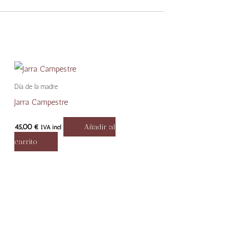
Día de la madre
Jarra Campestre
45,00
€
Añadir al
IVA incl
carrito