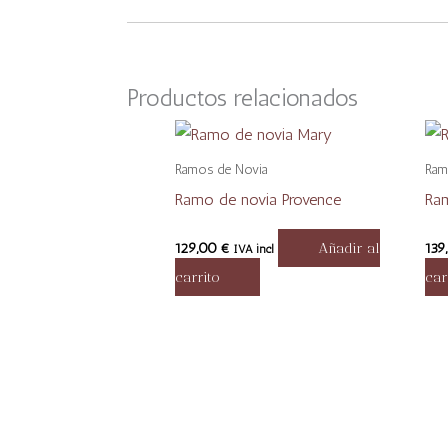
Productos relacionados
Ramos de Novia
Ram
Ramo de novia Provence
Ram
129,00
€
Añadir al
139
IVA incl
carrito
car