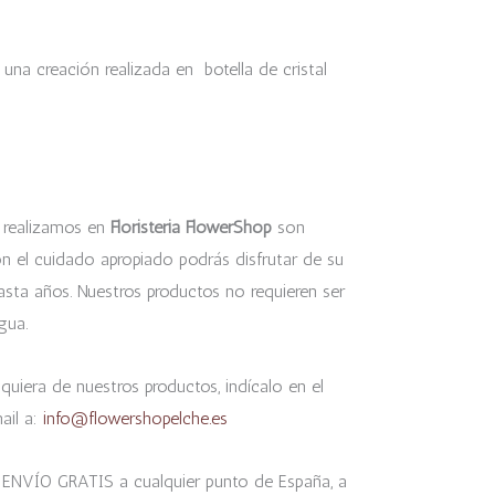
una creación realizada en botella de cristal
realizamos en
Floristeria FlowerShop
son
on el cuidado apropiado podrás disfrutar de su
sta años. Nuestros productos no requieren ser
gua.
quiera de nuestros productos, indícalo en el
ail a:
info@flowershopelche.es
 ENVÍO GRATIS a cualquier punto de España, a