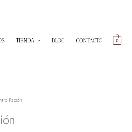
OS
TIENDA
BLOG
CONTACTO
0
tro Pación
ión