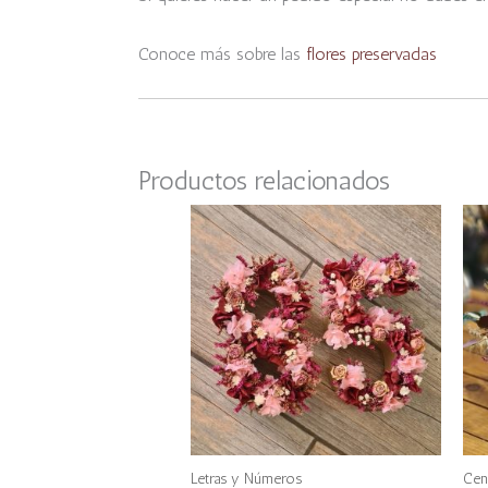
Conoce más sobre las
flores preservadas
Productos relacionados
Este
producto
tiene
múltiples
variantes.
Las
opciones
se
pueden
Letras y Números
Cen