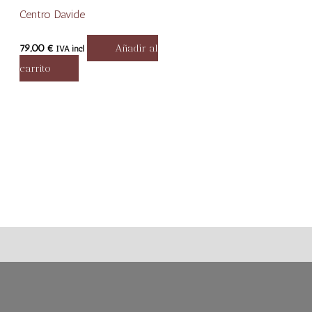
Centro Davide
79,00
€
Añadir al
IVA incl
carrito