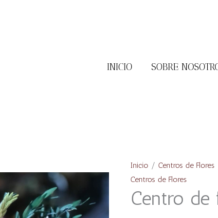
INICIO
SOBRE NOSOTR
Centro
de
flores
Inicio
/
Centros de Flores
/
Hazel
Centros de Flores
cantidad
Centro de 