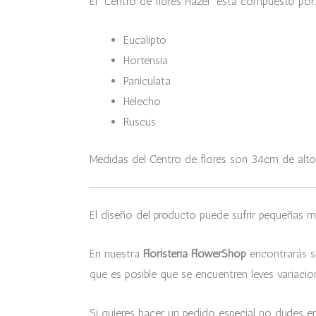
El Centro de flores Hazel está compuesto por
Eucalipto
Hortensia
Paniculata
Helecho
Ruscus
Medidas del Centro de flores son 34cm de alto
El diseño del producto puede sufrir pequeñas m
En nuestra
Floristería FlowerShop
encontrarás si
que es posible que se encuentren leves variacio
Si quieres hacer un pedido especial no dudes 