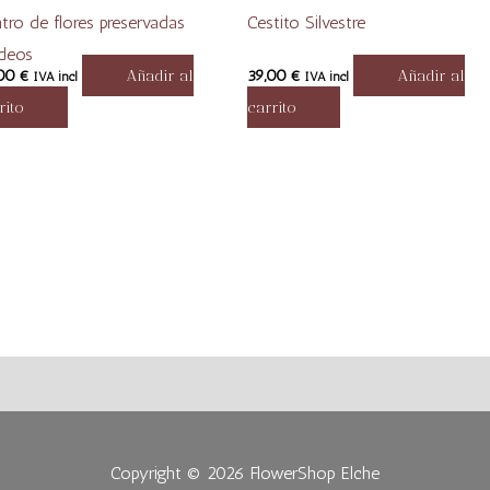
tro de flores preservadas
Cestito Silvestre
deos
,00
€
Añadir al
39,00
€
Añadir al
IVA incl
IVA incl
rito
carrito
Copyright © 2026
FlowerShop Elche