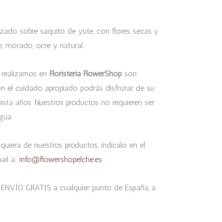
lizado sobre saquito de yute, con flores secas y
, morado, ocre y natural.
realizamos en
Floristeria FlowerShop
son
on el cuidado apropiado podrás disfrutar de su
sta años. Nuestros productos no requieren ser
gua.
quiera de nuestros productos, indícalo en el
ail a:
info@flowershopelche.es
 ENVÍO GRATIS a cualquier punto de España, a