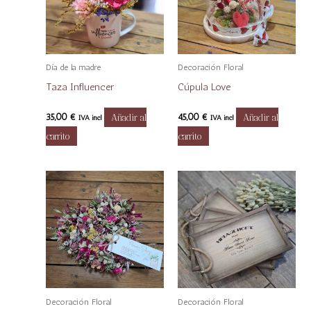
Día de la madre
Decoración Floral
Taza Influencer
Cúpula Love
35,00
€
Añadir al
45,00
€
Añadir al
IVA incl
IVA incl
carrito
carrito
Decoración Floral
Decoración Floral