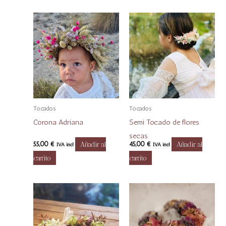
Tocados
Tocados
Corona Adriana
Semi Tocado de flores
secas
55,00
€
Añadir al
45,00
€
Añadir al
IVA incl
IVA incl
carrito
carrito