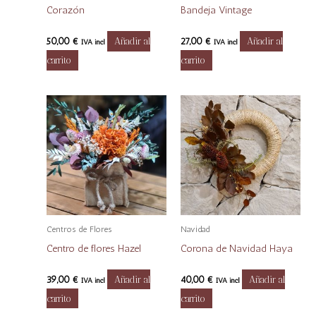
Corazón
Bandeja Vintage
50,00
€
Añadir al
27,00
€
Añadir al
IVA incl
IVA incl
carrito
carrito
Centros de Flores
Navidad
Centro de flores Hazel
Corona de Navidad Haya
39,00
€
Añadir al
40,00
€
Añadir al
IVA incl
IVA incl
carrito
carrito